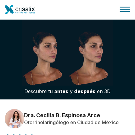
Página de inicio
Plataforma 3D de negocio
Descubre tu
antes
y
después
en 3D
Planes y Precios
Reseñas de pacientes
Dra. Cecilia B. Espinosa Arce
Otorrinolaringólogo en Ciudad de México