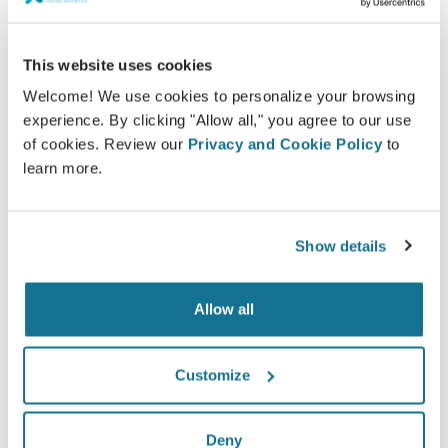
This website uses cookies
Informado
Welcome! We use cookies to personalize your browsing
Crisalix permite educar a los pacientes acerca de
experience. By clicking "Allow all," you agree to our use
los posibles resultados de determinados
of cookies. Review our
Privacy and Cookie Policy
to
procedimientos sobre la base de una simulación
learn more.
en 3D de su propio cuerpo.
Show details
Allow all
Seguro
Estar involucrado en el proceso de decisión
Customize
ayuda a los pacientes a tomar la decisión
adecuada.
Deny