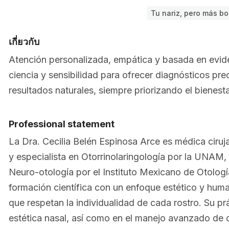
Tu nariz, pero más bo
เกี่ยวกับ
Atención personalizada, empática y basada en evid
ciencia y sensibilidad para ofrecer diagnósticos pre
resultados naturales, siempre priorizando el bienesta
Professional statement
La Dra. Cecilia Belén Espinosa Arce es médica ciru
y especialista en Otorrinolaringología por la UNAM,
Neuro-otología por el Instituto Mexicano de Otolog
formación científica con un enfoque estético y huma
que respetan la individualidad de cada rostro. Su prá
estética nasal, así como en el manejo avanzado de o