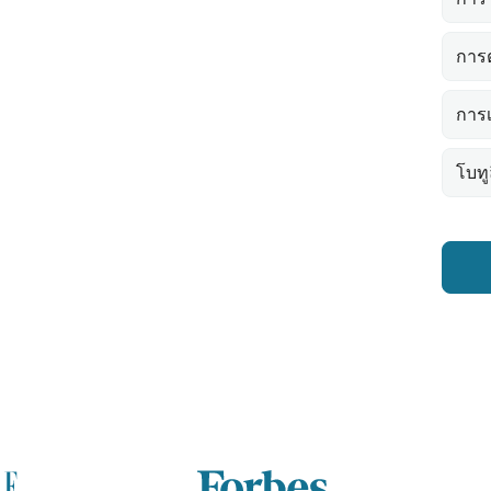
การต
การเ
โบทู