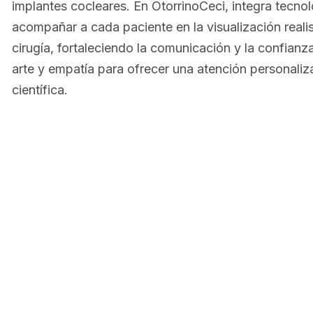
implantes cocleares. En OtorrinoCeci, integra tecnol
acompañar a cada paciente en la visualización realis
cirugía, fortaleciendo la comunicación y la confianza
arte y empatía para ofrecer una atención personaliz
científica.