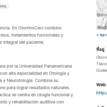
nita.
encia. En OtorrinoCeci combino
cisos, tratamientos funcionales y
+ ขยา
r integral del paciente.
ที่อยู่
Otorri
Tlaco
jana por la Universidad Panamericana
Ciuda
 con alta especialidad en Otología y
ía y Neurotología. Combina su
Web
no para lograr resultados naturales
http:
ctica se centra en cirugía funcional y
ído y rehabilitación auditiva con