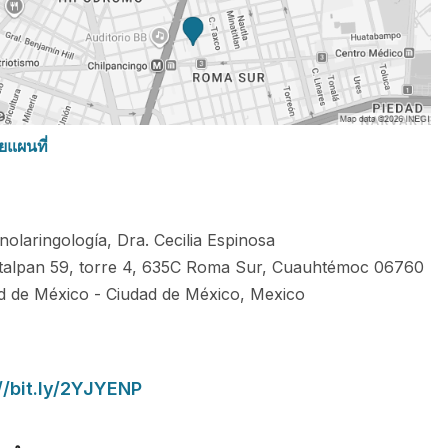
ยแผนที่
nolaringología, Dra. Cecilia Espinosa
talpan 59, torre 4, 635C Roma Sur, Cuauhtémoc
06760
d de México
-
Ciudad de México
,
Mexico
//bit.ly/2YJYENP