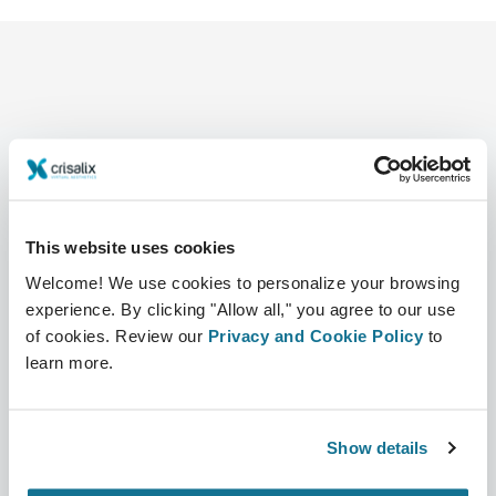
Компания
Хирурги
This website uses cookies
О нас
Главная для специалистов
Welcome! We use cookies to personalize your browsing
Вакансии
Бизнес решения
experience. By clicking "Allow all," you agree to our use
of cookies. Review our
Privacy and Cookie Policy
to
Новости
Планы для хирурга
learn more.
Публикации
Отзывы пациентов
Show details
События
Customer Stories