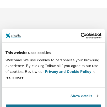
This website uses cookies
Unternehmen
Chirurgen
Über uns
Chirurgenstartseite
Welcome! We use cookies to personalize your browsing
experience. By clicking "Allow all," you agree to our use
Karriere
3D-Business-Manager
of cookies. Review our
Privacy and Cookie Policy
to
learn more.
Neuigkeiten
Pläne für Chirurgen
Veröffentlichungen
Bewertungen von Patienten
Show details
Veranstaltungen
Customer Stories