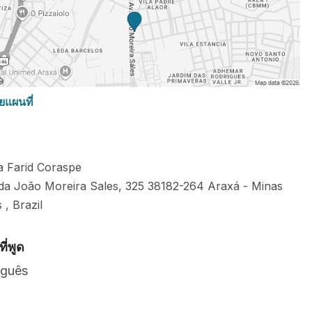
ยแผนที่
ca Farid Coraspe
da João Moreira Sales, 325
38182-264
Araxá
-
Minas
s
,
Brazil
ี่พูด
uguês