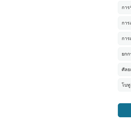
การ
การ
การ
ยกก
ศัล
โบทู