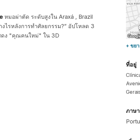
e
หมอผ่าตัด ระดับสูงใน Araxá , Brazil
ย่างไรหลังการทำศัลยกรรม?” อัปโหลด 3
ดง "คุณคนใหม่" ใน 3D
+ ขยา
ที่อยู่
Clíni
Aveni
Gerai
ภาษาท
Port