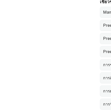
เชี่ย
Mam
Pre
Pre
Pre
การข
การ
การผ
การร