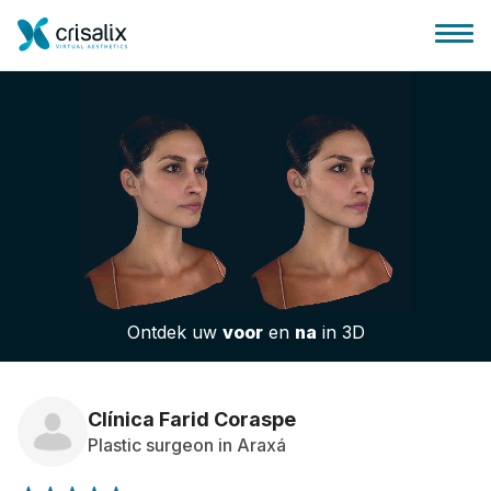
Huis chirurg
3D business platform
Ontdek uw
voor
en
na
in 3D
Pakketten
Patiëntrecensies
Clínica Farid Coraspe
Plastic surgeon in Araxá