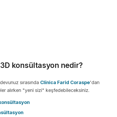
r 3D konsültasyon nedir?
andevunuz sırasında
Clínica Farid Coraspe
'dan
ler alırken "yeni sizi" keşfedebileceksiniz.
onsültasyon
nsültasyon