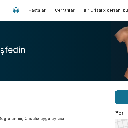
Hastalar
Cerrahlar
Bir Crisalix cerrahı b
şfedin
Yer
Doğrulanmış Crisalix uygulayıcısı