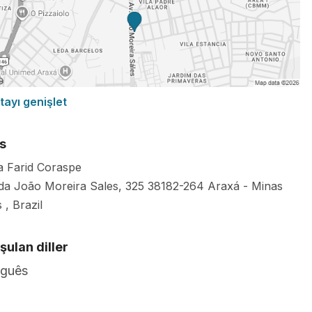
tayı genişlet
s
ca Farid Coraspe
da João Moreira Sales, 325
38182-264
Araxá
-
Minas
s
,
Brazil
ulan diller
uguês