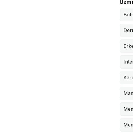
Uzma
Bot
Der
Erk
Inte
Karı
Mam
Mem
Mem