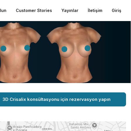
ulun
Customer Stories
Yayınlar
İletişim
Giriş
3D Crisalix konsültasyonu için rezervasyon yapın