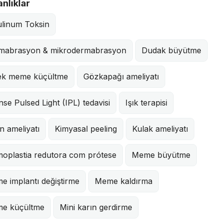
nlıklar
ulinum Toksin
mabrasyon & mikrodermabrasyon
Dudak büyütme
ek meme küçültme
Gözkapağı ameliyatı
nse Pulsed Light (IPL) tedavisi
Işık terapisi
n ameliyatı
Kimyasal peeling
Kulak ameliyatı
oplastia redutora com prótese
Meme büyütme
e implantı değiştirme
Meme kaldırma
e küçültme
Mini karın gerdirme