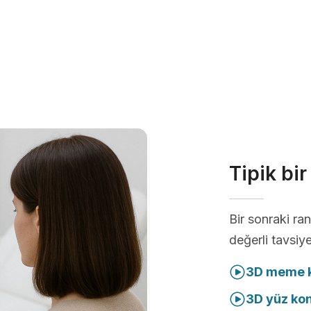
Tipik bi
Bir sonraki r
değerli tavsiye
3D meme k
3D yüz ko