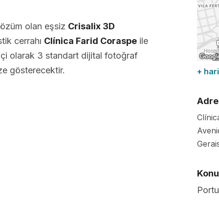
çözüm olan eşsiz
Crisalix 3D
tik cerrahı
Clínica Farid Coraspe
ile
i olarak 3 standart dijital fotoğraf
ze gösterecektir.
+ hari
Adre
Clíni
Aveni
Gerai
Konuş
Port