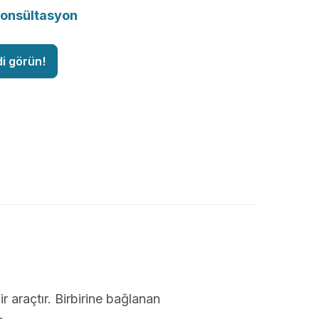
konsültasyon
di görün!
ir araçtır. Birbirine bağlanan