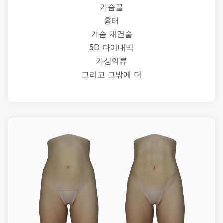
가슴골
흉터
가슴 재건술
5D 다이내믹
가상의류
그리고 그밖에 더