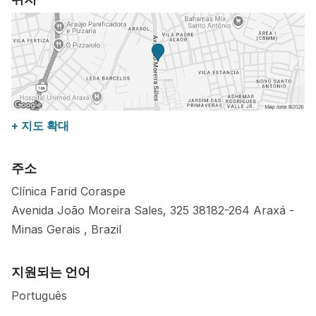
+ 지도 확대
주소
Clínica Farid Coraspe
Avenida João Moreira Sales, 325
38182-264
Araxá
-
Minas Gerais
,
Brazil
지원되는 언어
Português