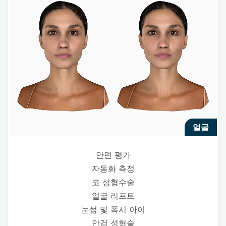
얼굴
안면 평가
자동화 측정
코 성형수술
얼굴 리프트
눈썹 및 폭시 아이
안검 성형술