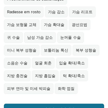
Radiesse em rosto
가슴 감소
가슴 리프트
가슴 보형물 교체
가슴 확대술
광선요법
귀 수술
남성 가슴 감소
눈꺼풀 수술
미니 복부 성형술
보툴리눔 톡신
복부 성형술
소음순 수술
얼굴 회춘
입술 확대/축소
지방 충전술
지방 흡입술
턱 확대/축소
피부 연마 및 미세 박피술
화학 껍질