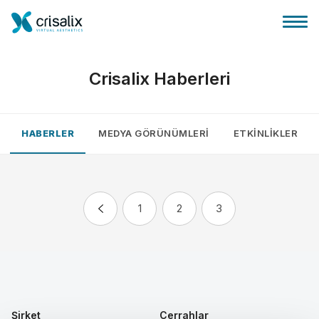
Crisalix Haberleri
HABERLER
MEDYA GÖRÜNÜMLERI
ETKINLIKLER
Cerrah ana sayfası
3D İş Platformu
1
2
3
Planlar
Hasta incelemeleri
Şirket
Cerrahlar