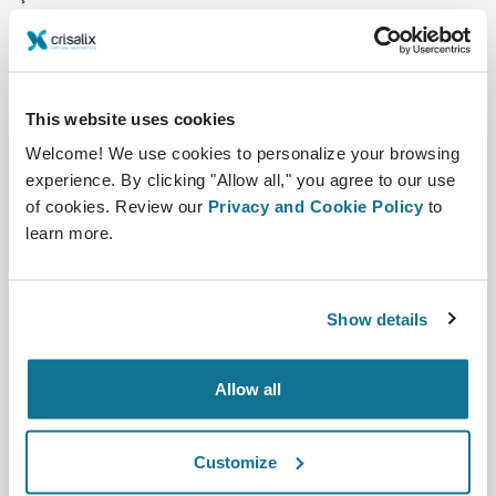
Hakkımızda
Cerrahın ana sayfası
Kariyer
3D İş yöneticisi
This website uses cookies
Haberler
Cerrah planları
Welcome! We use cookies to personalize your browsing
Yayınlar
Hasta incelemeleri
experience. By clicking "Allow all," you agree to our use
of cookies. Review our
Privacy and Cookie Policy
to
Etkinlikler
Customer Stories
learn more.
Resources
Show details
Hastalar
Destek
Hastanın ana sayfası
İletişim
Allow all
Bir Crisalix cerrahı bulun
Yardım Merkezi
Customize
Topluluk