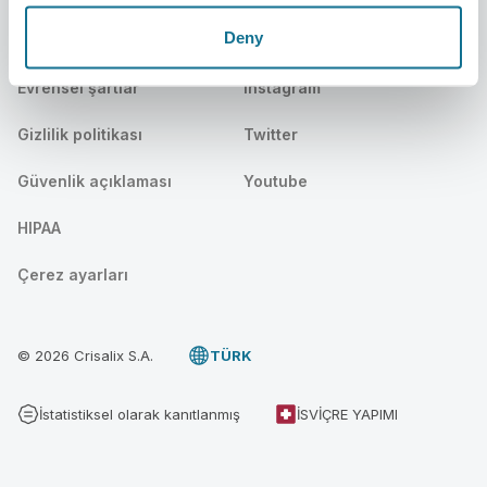
Deny
Yasal
Sosyal
Evrensel şartlar
Instagram
Gizlilik politikası
Twitter
Güvenlik açıklaması
Youtube
HIPAA
Çerez ayarları
© 2026 Crisalix S.A.
TÜRK
İstatistiksel olarak kanıtlanmış
İSVIÇRE YAPIMI