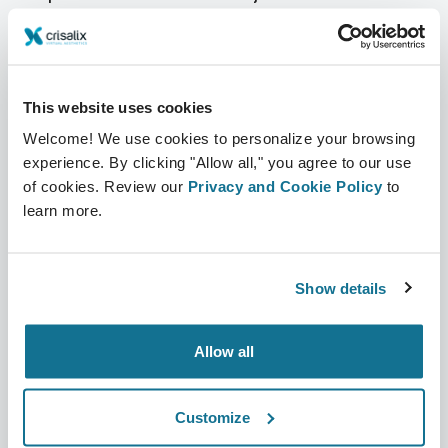
Sobre nosotros
Sección Cirujanos
Trabajo
Plataforma 3D de Negocio
This website uses cookies
Noticias
Planes para cirujanos
Welcome! We use cookies to personalize your browsing
Publicaciones
Reseñas de pacientes
experience. By clicking "Allow all," you agree to our use
of cookies. Review our
Privacy and Cookie Policy
to
Eventos
Customer Stories
learn more.
Recursos
Show details
Pacientes
Soporte
Sección Pacientes
Contáctanos
Allow all
Buscar un Cirujano Crisalix
Centro de ayuda
Customize
Comunidad 3D