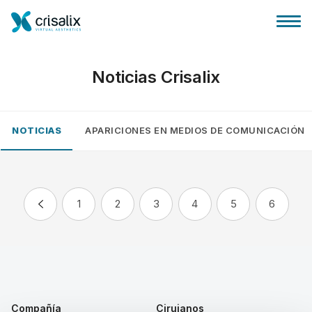
Noticias Crisalix
NOTICIAS
APARICIONES EN MEDIOS DE COMUNICACIÓN
Página de inicio
Plataforma 3D de negocio
1
2
3
4
5
6
Planes y Precios
Reseñas de pacientes
Compañía
Cirujanos