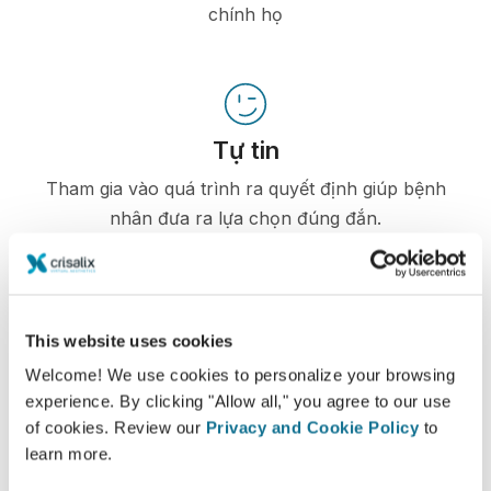
chính họ
Tự tin
Tham gia vào quá trình ra quyết định giúp bệnh
nhân đưa ra lựa chọn đúng đắn.
This website uses cookies
Hài lòng
Welcome! We use cookies to personalize your browsing
100% phụ nữ nói rằng họ đã hài hòng hoặc rất
experience. By clicking "Allow all," you agree to our use
hài lòng với phẫu thuật của mình sau khi nhìn
of cookies. Review our
Privacy and Cookie Policy
to
ảnh mô phỏng 3D Crisalix trước phẫu thuật.*
learn more.