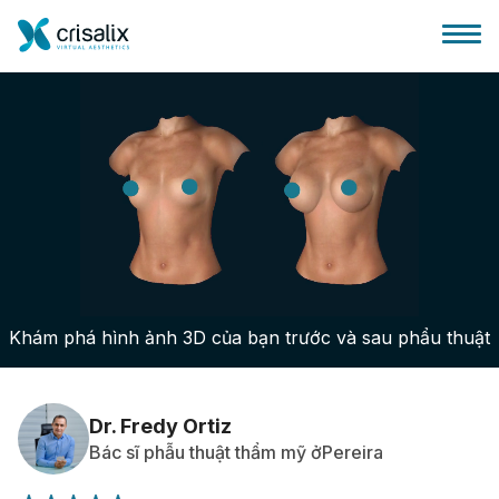
Bác sĩ phẫu thuật
Nền tảng kinh doanh 3D
Khám phá hình ảnh 3D của bạn trước và sau phẩu thuật
Gói
Đánh giá của bệnh nhân
Dr. Fredy Ortiz
Bác sĩ phẫu thuật thẩm mỹ ởPereira