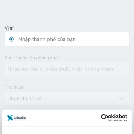
Vị trí
Type 3 or more characters for results.
Bác sĩ hoặc tên phòng khám
Thủ thuật
Khoảng cách
10km
100km
500km