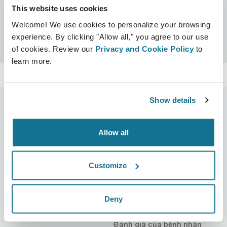
This website uses cookies
Chứng nhận
Welcome! We use cookies to personalize your browsing
Được chứng nhận Crisalix
Tìm kiếm
experience. By clicking "Allow all," you agree to our use
of cookies. Review our
Privacy and Cookie Policy
to
learn more.
Show details
Allow all
Công ty
Bác sĩ phẫu thuật thẩm mỹ
Về chúng tôi
Bác sĩ phẫu thuật
Customize
Tuyển dụng
Quản lý 3D
Tin mới
Kế hoạch của bác sĩ phẫu
Deny
thuật
Ấn phẩm
Đánh giá của bệnh nhân