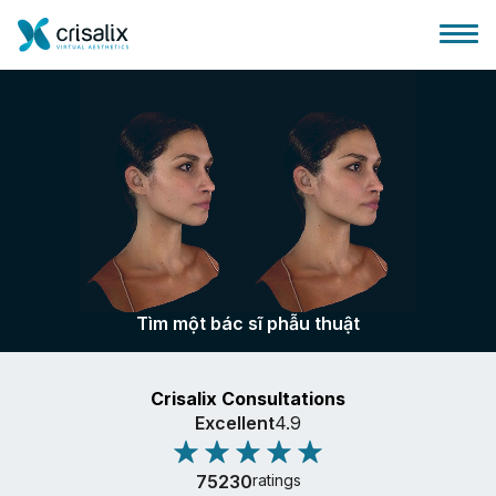
Bác sĩ phẫu thuật
Nền tảng kinh doanh 3D
Tìm một bác sĩ phẫu thuật
Gói
Crisalix Consultations
Đánh giá của bệnh nhân
Excellent
4.9
75230
ratings