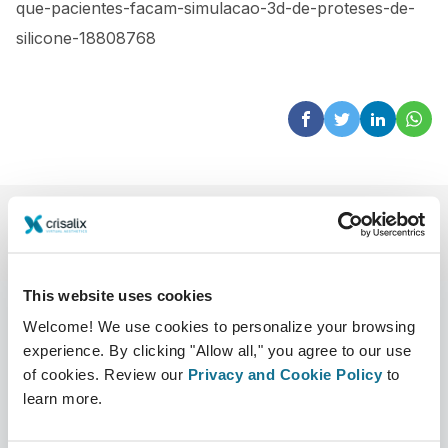
que-pacientes-facam-simulacao-3d-de-proteses-de-
silicone-18808768
This website uses cookies
Welcome! We use cookies to personalize your browsing
experience. By clicking "Allow all," you agree to our use
Công ty
Bác sĩ phẫu thuật thẩm mỹ
of cookies. Review our
Privacy and Cookie Policy
to
learn more.
Về chúng tôi
Bác sĩ phẫu thuật
Tuyển dụng
Quản lý 3D