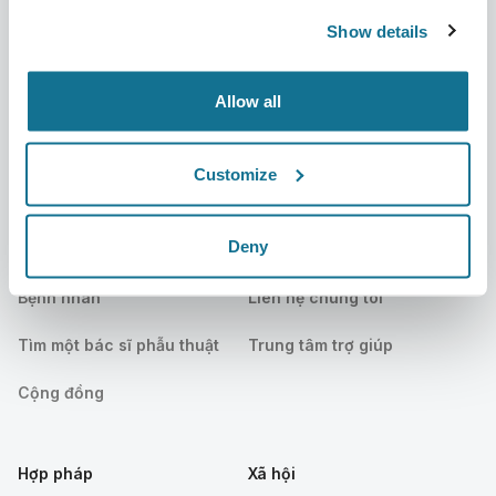
Show details
Tin mới
Kế hoạch của bác sĩ phẫu
thuật
Ấn phẩm
Allow all
Đánh giá của bệnh nhân
Sự kiện
Customer Stories
Customize
Resources
Deny
Bệnh nhân
Hỗ trợ
Bệnh nhân
Liên hệ chúng tôi
Tìm một bác sĩ phẫu thuật
Trung tâm trợ giúp
Cộng đồng
Hợp pháp
Xã hội