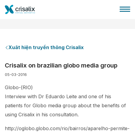
Xuât hiện truyền thông Crisalix
Bác sĩ phẫu thuật
Crisalix on brazilian globo media group
05-03-2016
Nền tảng kinh doanh 3D
Globo-(RIO)
Gói
Interview with Dr Eduardo Leite and one of his
patients for Globo media group about the benefits of
Đánh giá của bệnh nhân
using Crisalix in his consultation.
http://oglobo.globo.com/rio/bairros/aparelho-permite-