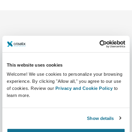
This website uses cookies
Công ty
Bác sĩ phẫu thuật thẩm mỹ
Về chúng tôi
Bác sĩ phẫu thuật
Welcome! We use cookies to personalize your browsing
experience. By clicking "Allow all," you agree to our use
Tuyển dụng
Quản lý 3D
of cookies. Review our
Privacy and Cookie Policy
to
learn more.
Tin mới
Kế hoạch của bác sĩ phẫu
thuật
Ấn phẩm
Show details
Đánh giá của bệnh nhân
Sự kiện
Customer Stories