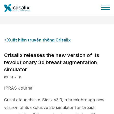
Xuât hiện truyền thông Crisalix
Bác sĩ phẫu thuật
Crisalix releases the new version of its
revolutionary 3d breast augmentation
Nền tảng kinh doanh 3D
simulator
03-01-2011
Gói
IPRAS Journal
Đánh giá của bệnh nhân
Crisalix launches e-Stetix v3.0, a breakthrough new
version of its exclusive 3D simulator for breast