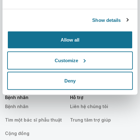
Về chúng tôi
Bác sĩ phẫu thuật
Show details
Tuyển dụng
Quản lý 3D
Tin mới
Kế hoạch của bác sĩ phẫu
Allow all
thuật
Ấn phẩm
Đánh giá của bệnh nhân
Customize
Sự kiện
Customer Stories
Resources
Deny
Bệnh nhân
Hỗ trợ
Bệnh nhân
Liên hệ chúng tôi
Tìm một bác sĩ phẫu thuật
Trung tâm trợ giúp
Cộng đồng