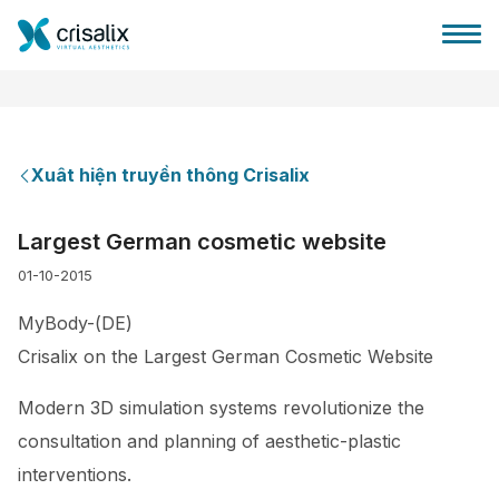
Xuât hiện truyền thông Crisalix
Bác sĩ phẫu thuật
Largest German cosmetic website
01-10-2015
Nền tảng kinh doanh 3D
MyBody-(DE)
Gói
Crisalix on the Largest German Cosmetic Website
Modern 3D simulation systems revolutionize the
Đánh giá của bệnh nhân
consultation and planning of aesthetic-plastic
interventions.