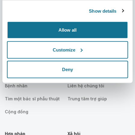
Tuyển dụng
Quản lý 3D
Show details
Tin mới
Kế hoạch của bác sĩ phẫu
thuật
Ấn phẩm
Allow all
Đánh giá của bệnh nhân
Sự kiện
Customer Stories
Customize
Resources
Deny
Bệnh nhân
Hỗ trợ
Bệnh nhân
Liên hệ chúng tôi
Tìm một bác sĩ phẫu thuật
Trung tâm trợ giúp
Cộng đồng
Hợp pháp
Xã hội