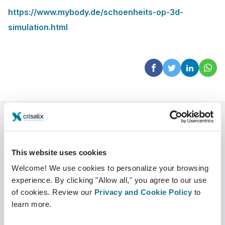
https://www.mybody.de/schoenheits-op-3d-
simulation.html
This website uses cookies
Welcome! We use cookies to personalize your browsing
experience. By clicking "Allow all," you agree to our use
of cookies. Review our
Privacy and Cookie Policy
to
Công ty
Bác sĩ phẫu thuật thẩm mỹ
learn more.
Về chúng tôi
Bác sĩ phẫu thuật