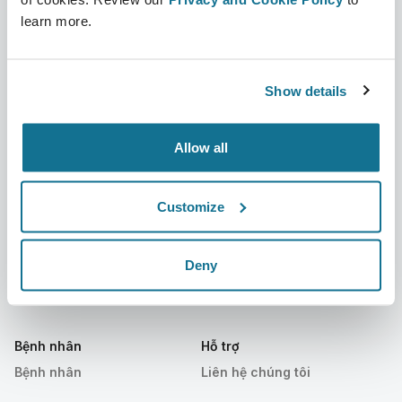
learn more.
Công ty
Bác sĩ phẫu thuật thẩm mỹ
Về chúng tôi
Bác sĩ phẫu thuật
Show details
Tuyển dụng
Quản lý 3D
Allow all
Tin mới
Kế hoạch của bác sĩ phẫu
thuật
Ấn phẩm
Customize
Đánh giá của bệnh nhân
Sự kiện
Customer Stories
Deny
Resources
Bệnh nhân
Hỗ trợ
Bệnh nhân
Liên hệ chúng tôi