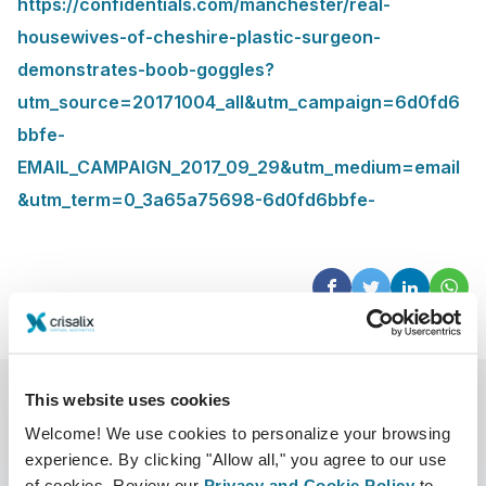
https://confidentials.com/manchester/real-
housewives-of-cheshire-plastic-surgeon-
demonstrates-boob-goggles?
utm_source=20171004_all&utm_campaign=6d0fd6
bbfe-
EMAIL_CAMPAIGN_2017_09_29&utm_medium=email
&utm_term=0_3a65a75698-6d0fd6bbfe-
This website uses cookies
Welcome! We use cookies to personalize your browsing
experience. By clicking "Allow all," you agree to our use
of cookies. Review our
Privacy and Cookie Policy
to