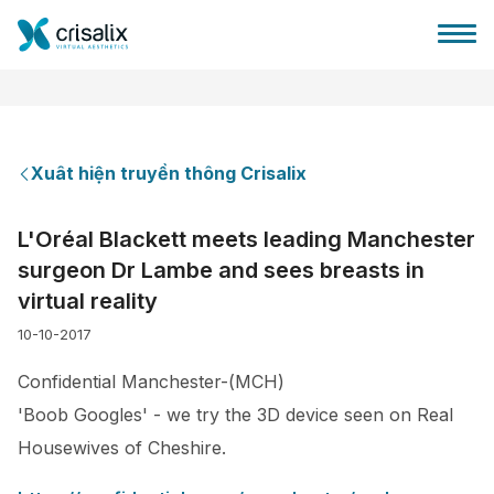
Xuât hiện truyền thông Crisalix
Bác sĩ phẫu thuật
L'Oréal Blackett meets leading Manchester
surgeon Dr Lambe and sees breasts in
Nền tảng kinh doanh 3D
virtual reality
10-10-2017
Gói
Confidential Manchester-(MCH)
Đánh giá của bệnh nhân
'Boob Googles' - we try the 3D device seen on Real
Housewives of Cheshire.