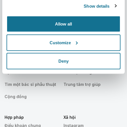
Show details
Tin mới
Kế hoạch của bác sĩ phẫu
thuật
Ấn phẩm
Allow all
Đánh giá của bệnh nhân
Sự kiện
Customer Stories
Customize
Resources
Deny
Bệnh nhân
Hỗ trợ
Bệnh nhân
Liên hệ chúng tôi
Tìm một bác sĩ phẫu thuật
Trung tâm trợ giúp
Cộng đồng
Hợp pháp
Xã hội
Điều khoản chung
Instagram