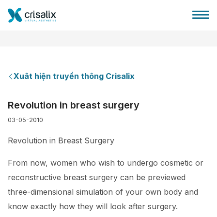
Xuât hiện truyền thông Crisalix
Bác sĩ phẫu thuật
Revolution in breast surgery
03-05-2010
Nền tảng kinh doanh 3D
Revolution in Breast Surgery
Gói
From now, women who wish to undergo cosmetic or
reconstructive breast surgery can be previewed
Đánh giá của bệnh nhân
three-dimensional simulation of your own body and
know exactly how they will look after surgery.