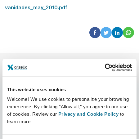
vanidades_may_2010.pdf
This website uses cookies
Welcome! We use cookies to personalize your browsing
experience. By clicking "Allow all," you agree to our use
Công ty
Bác sĩ phẫu thuật thẩm mỹ
of cookies. Review our
Privacy and Cookie Policy
to
Về chúng tôi
Bác sĩ phẫu thuật
learn more.
Tuyển dụng
Quản lý 3D