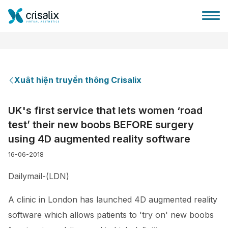
Xuât hiện truyền thông Crisalix
Bác sĩ phẫu thuật
UK's first service that lets women ‘road
test’ their new boobs BEFORE surgery
Nền tảng kinh doanh 3D
using 4D augmented reality software
16-06-2018
Gói
Dailymail-(LDN)
Đánh giá của bệnh nhân
A clinic in London has launched 4D augmented reality
software which allows patients to 'try on' new boobs