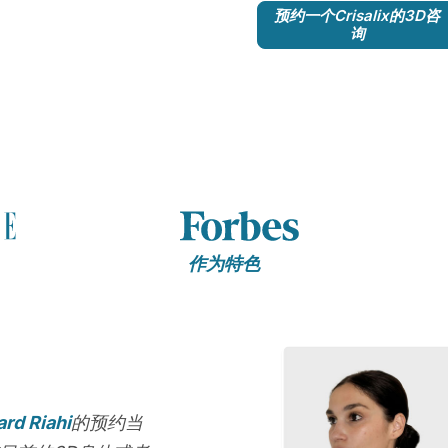
预约一个Crisalix的3D咨
询
作为特色
ard Riahi
的预约当