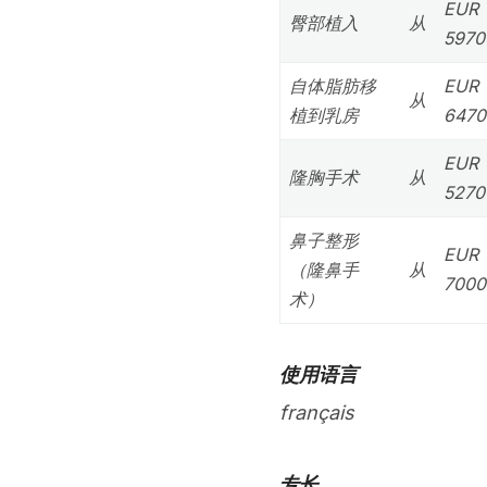
EUR
臀部植入
从
5970
自体脂肪移
EUR
从
植到乳房
6470
EUR
隆胸手术
从
5270
鼻子整形
EUR
（隆鼻手
从
7000
术）
使用语言
français
专长