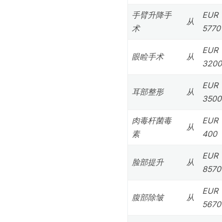
手臂升降手
EUR
从
术
5770
EUR
眼睑手术
从
3200
EUR
耳部整形
从
3500
肉毒杆菌毒
EUR
从
素
400
EUR
脸部提升
从
8570
EUR
腹部除皱
从
5670