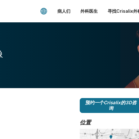
病人们
外科医生
寻找Crisalix
像
预约一个Crisalix的3D咨
询
位置