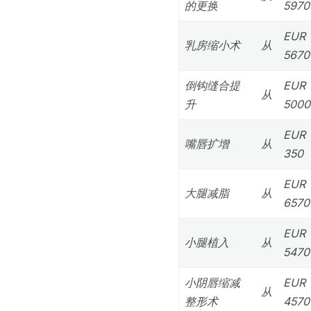
的更换
5970
EUR
乳房缩小术
从
5670
倒钩缝合提
EUR
从
升
5000
EUR
嘴唇扩增
从
350
EUR
大腿减脂
从
6570
EUR
小腿植入
从
5470
小阴唇缩减
EUR
从
整形术
4570