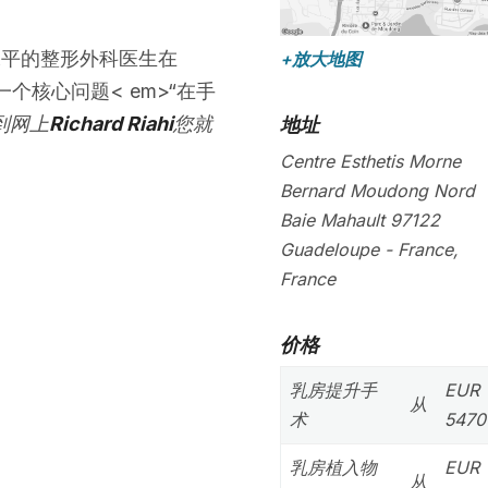
水平的整形外科医生在
+放大地图
一个核心问题< em>“在手
到网上
Richard Riahi
您就
地址
Centre Esthetis Morne
Bernard Moudong Nord
Baie Mahault
97122
Guadeloupe
-
France
,
France
价格
乳房提升手
EUR
从
术
5470
乳房植入物
EUR
从