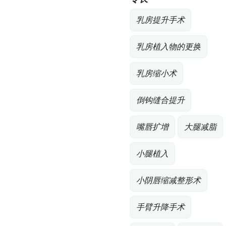
乳房提升手术
乳房植入物的更换
乳房缩小术
倒钩缝合提升
嘴唇扩增
大腿减脂
小腿植入
小阴唇缩减整形术
手臂升降手术