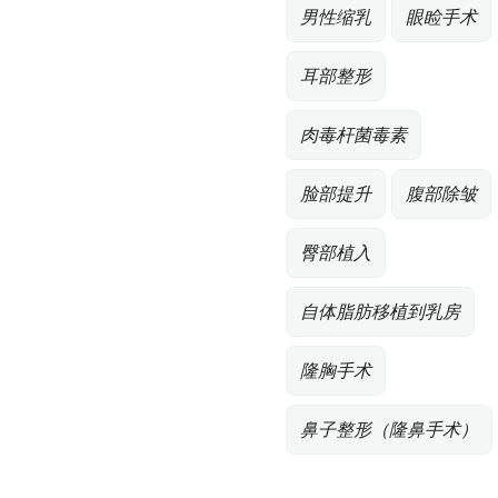
男性缩乳
眼睑手术
耳部整形
肉毒杆菌毒素
脸部提升
腹部除皱
臀部植入
自体脂肪移植到乳房
隆胸手术
鼻子整形（隆鼻手术）