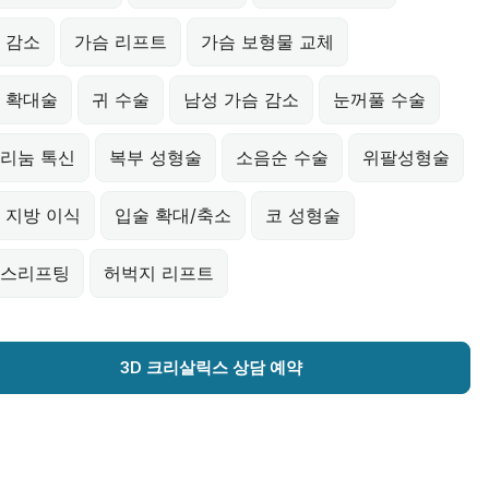
 감소
가슴 리프트
가슴 보형물 교체
 확대술
귀 수술
남성 가슴 감소
눈꺼풀 수술
리눔 톡신
복부 성형술
소음순 수술
위팔성형술
 지방 이식
입술 확대/축소
코 성형술
스리프팅
허벅지 리프트
3D 크리살릭스 상담 예약