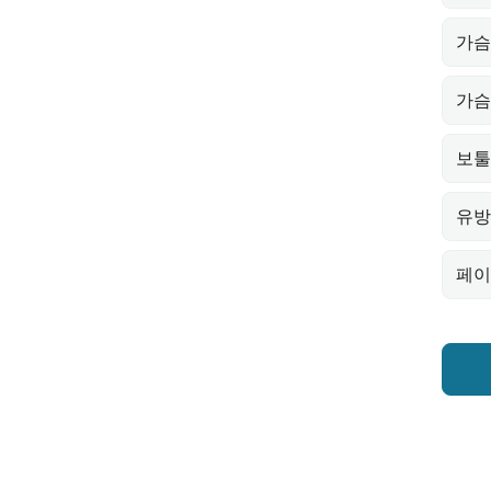
가슴
가슴
보툴
유방
페이