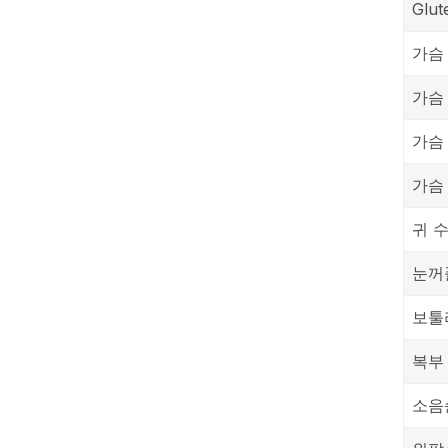
Glu
가슴
가슴
가슴
가슴
귀 
눈꺼
보툴
복부
소음