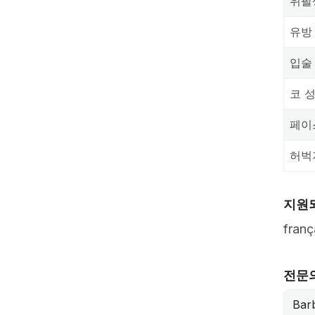
위팔
유방
입술
코 
페이
허벅
지원
franç
전문
Barb