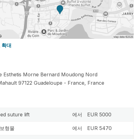
도 확대
e Esthetis Morne Bernard Moudong Nord
Mahault
97122
Guadeloupe
-
France
,
France
ed suture lift
에서
EUR 5000
f 보형물
에서
EUR 5470