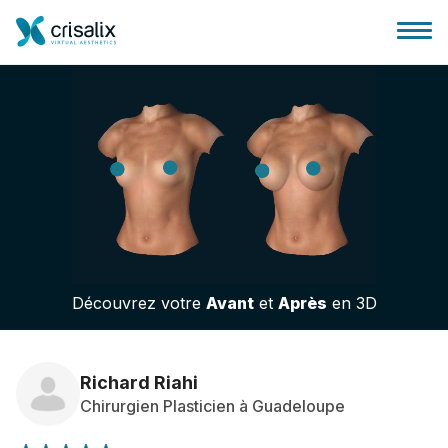
Accueil chirurgiens
Plateforme commerciale 3D
Découvrez votre
Avant
et
Après
en 3D
Forfait
Avis des patients
Richard Riahi
Chirurgien Plasticien à Guadeloupe