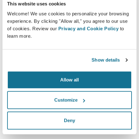
This website uses cookies
Welcome! We use cookies to personalize your browsing
experience. By clicking "Allow all," you agree to our use
of cookies. Review our
Privacy and Cookie Policy
to
Confiance
learn more.
Une implication dans le processus de décision
aide les patients à faire leur choix
Show details
Allow all
Satisfaction
Customize
100% des femmes ont dit être satisfaites ou très
satisfaites de leur intervention après avoir vu une
simulation 3D Crisalix au préalable*
Deny