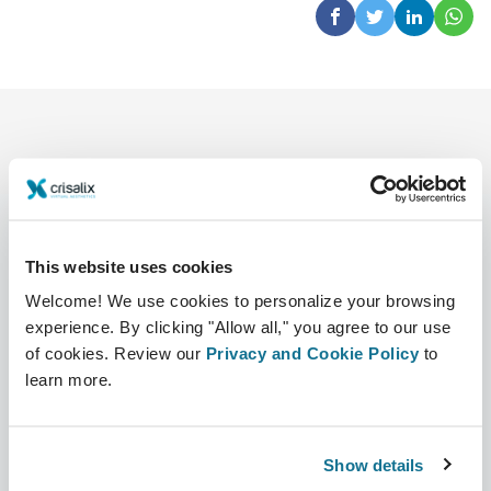
This website uses cookies
公司
外科医生
Welcome! We use cookies to personalize your browsing
关于我们
外科医生之家
experience. By clicking "Allow all," you agree to our use
of cookies. Review our
Privacy and Cookie Policy
to
职业
3D业务经理
learn more.
新闻
外科医生套餐
Show details
出版物
客户评价