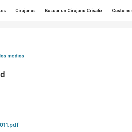
tes
Cirujanos
Buscar un Cirujano Crisalix
Customer
 los medios
3d
2011.pdf