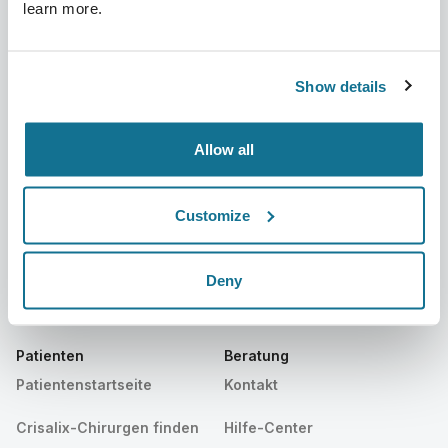
learn more.
Unternehmen
Chirurgen
Über uns
Chirurgenstartseite
Show details
Karriere
3D-Business-Manager
Allow all
Neuigkeiten
Pläne für Chirurgen
Veröffentlichungen
Bewertungen von Patienten
Customize
Veranstaltungen
Customer Stories
Deny
Resources
Patienten
Beratung
Patientenstartseite
Kontakt
Crisalix-Chirurgen finden
Hilfe-Center