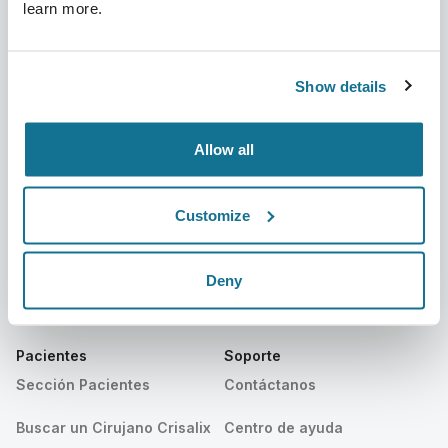
learn more.
Compañía
Cirujanos
Sobre nosotros
Sección Cirujanos
Show details
Trabajo
Plataforma 3D de Negocio
Allow all
Noticias
Planes para cirujanos
Publicaciones
Reseñas de pacientes
Customize
Eventos
Customer Stories
Deny
Recursos
Pacientes
Soporte
Sección Pacientes
Contáctanos
Buscar un Cirujano Crisalix
Centro de ayuda