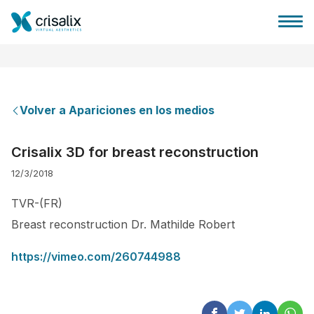
Volver a Apariciones en los medios
Página de inicio
Crisalix 3D for breast reconstruction
12/3/2018
Plataforma 3D de negocio
TVR-(FR)
Planes y Precios
Breast reconstruction Dr. Mathilde Robert
https://vimeo.com/260744988
Reseñas de pacientes