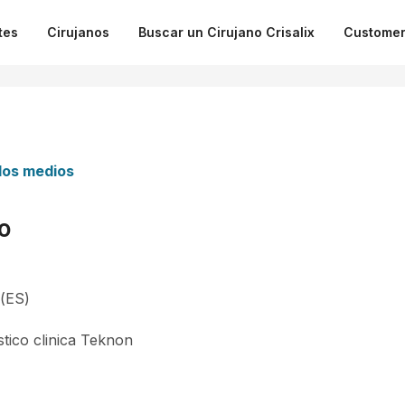
tes
Cirujanos
Buscar un Cirujano Crisalix
Customer
 los medios
o
-(ES)
stico clinica Teknon