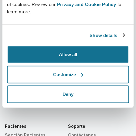
of cookies. Review our
Privacy and Cookie Policy
to
learn more.
Compañía
Cirujanos
Show details
Sobre nosotros
Sección Cirujanos
Trabajo
Plataforma 3D de Negocio
Allow all
Noticias
Planes para cirujanos
Customize
Publicaciones
Reseñas de pacientes
Eventos
Customer Stories
Deny
Recursos
Pacientes
Soporte
Sección Pacientes
Contáctanos