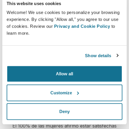
los posibles resultados de determinados
This website uses cookies
procedimientos sobre la base de una simulación
Welcome! We use cookies to personalize your browsing
en 3D de su propio cuerpo.
experience. By clicking "Allow all," you agree to our use
of cookies. Review our
Privacy and Cookie Policy
to
learn more.
Seguro
Show details
Estar involucrado en el proceso de decisión
ayuda a los pacientes a tomar la decisión
Allow all
adecuada.
Customize
Deny
Satisfecho
El 100% de las mujeres afirmó estar satisfechas