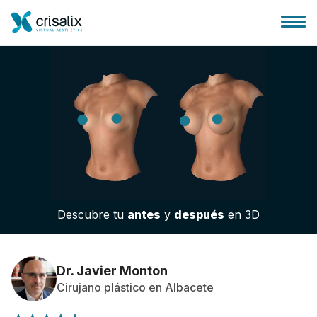
Página de inicio
Plataforma 3D de negocio
Descubre tu
antes
y
después
en 3D
Planes y Precios
Reseñas de pacientes
Dr. Javier Monton
Cirujano plástico en Albacete