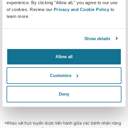
experience. By clicking "Allow all," you agree to our use
of cookies. Review our
Privacy and Cookie Policy
to
learn more.
Tự tin
Tham gia vào quá trình ra quyết định giúp bệnh
Show details
nhân đưa ra lựa chọn đúng đắn.
Allow all
Customize
Hài lòng
100% phụ nữ nói rằng họ đã hài hòng hoặc rất
hài lòng với phẫu thuật của mình sau khi nhìn
Deny
ảnh mô phỏng 3D Crisalix trước phẫu thuật.*
*Khảo sát trực tuyến được tiến hành giữa các bệnh nhân nâng