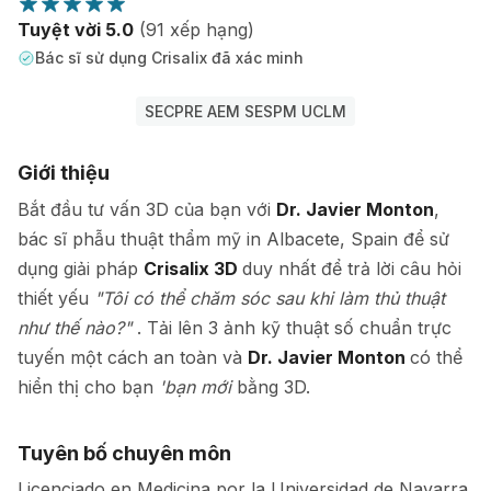
Tuyệt vời 5.0
(91 xếp hạng)
Bác sĩ sử dụng Crisalix đã xác minh
SECPRE AEM SESPM UCLM
Giới thiệu
Bắt đầu tư vấn 3D của bạn với
Dr. Javier Monton
,
bác sĩ phẫu thuật thẩm mỹ in Albacete, Spain để sử
dụng giải pháp
Crisalix 3D
duy nhất để trả lời câu hỏi
thiết yếu
"Tôi có thể chăm sóc sau khi làm thủ thuật
như thế nào?"
. Tải lên 3 ảnh kỹ thuật số chuẩn trực
tuyến một cách an toàn và
Dr. Javier Monton
có thể
hiển thị cho bạn
'bạn mới
bằng 3D.
Tuyên bố chuyên môn
Licenciado en Medicina por la Universidad de Navarra