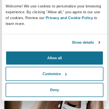
haber visto una simulación 3D de Crisalix antes
Welcome! We use cookies to personalize your browsing
de someterse a ella.*
experience. By clicking "Allow all," you agree to our use
of cookies. Review our
Privacy and Cookie Policy
to
learn more.
*Encuesta en línea realizada entre pacientes de aumento de
pecho que se sometieron a cirugías entre mayo de 2010 y
septiembre de 2011 en Suiza.
Show details
Allow all
Customize
Deny