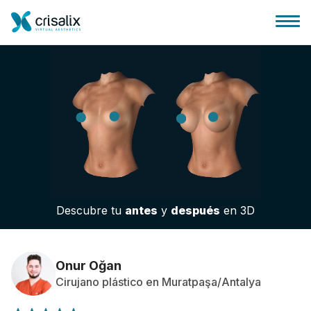
Página de inicio
Plataforma 3D de negocio
Descubre tu
antes
y
después
en 3D
Planes y Precios
Reseñas de pacientes
Onur Oğan
Cirujano plástico en Muratpaşa/Antalya