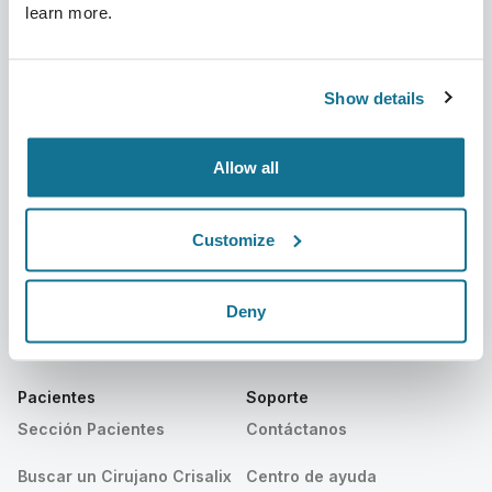
learn more.
Compañía
Cirujanos
Sobre nosotros
Sección Cirujanos
Show details
Trabajo
Plataforma 3D de Negocio
Allow all
Noticias
Planes para cirujanos
Publicaciones
Reseñas de pacientes
Customize
Eventos
Customer Stories
Deny
Recursos
Pacientes
Soporte
Sección Pacientes
Contáctanos
Buscar un Cirujano Crisalix
Centro de ayuda