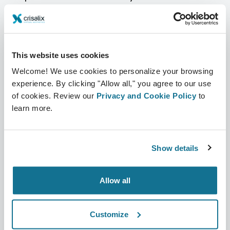
Sobre nosotros
Sección Cirujanos
Trabajo
Plataforma 3D de Negocio
This website uses cookies
Noticias
Planes para cirujanos
Welcome! We use cookies to personalize your browsing
Publicaciones
Reseñas de pacientes
experience. By clicking "Allow all," you agree to our use
of cookies. Review our
Privacy and Cookie Policy
to
Eventos
Customer Stories
learn more.
Recursos
Show details
Pacientes
Soporte
Sección Pacientes
Contáctanos
Allow all
Buscar un Cirujano Crisalix
Centro de ayuda
Customize
Comunidad 3D