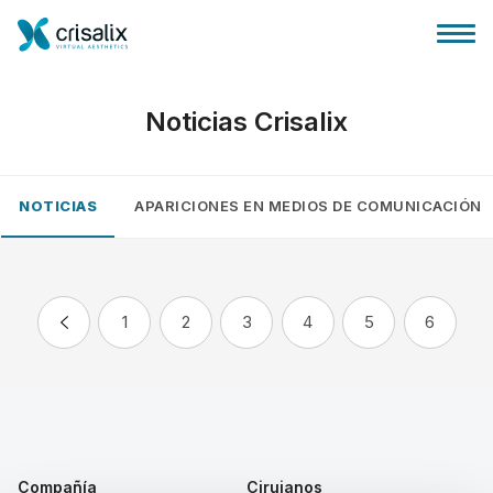
Noticias Crisalix
NOTICIAS
APARICIONES EN MEDIOS DE COMUNICACIÓN
Página de inicio
Plataforma 3D de negocio
1
2
3
4
5
6
Planes y Precios
Reseñas de pacientes
Compañía
Cirujanos