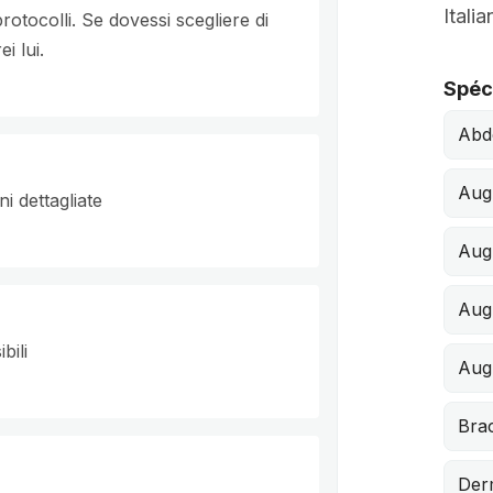
Italia
protocolli. Se dovessi scegliere di
i lui.
Spéci
Abd
Aug
i dettagliate
Aug
Aug
bili
Aug
Brac
Der