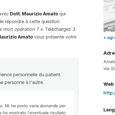
 avec
Dott. Maurizio Amato
qui
de répondre à cette question
ès mon opération ? »
. Téléchargez 3
Maurizio Amato
vous présente votre
+ agr
Adre
Amato
Via Gi
rience personnelle du patient.
une personne à l'autre.
Web
http
nto. Mi ha posto varie domande per
Lang
i ha mostrato l'eventuale risultato