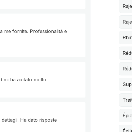
Raj
Raj
a me fornite. Professionalità e
Rhin
Rédu
Rédu
d mi ha aiutato molto
Sup
Trai
Épil
 dettagli. Ha dato risposte
Épil