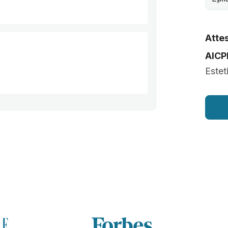
Attes
AICP
Estet