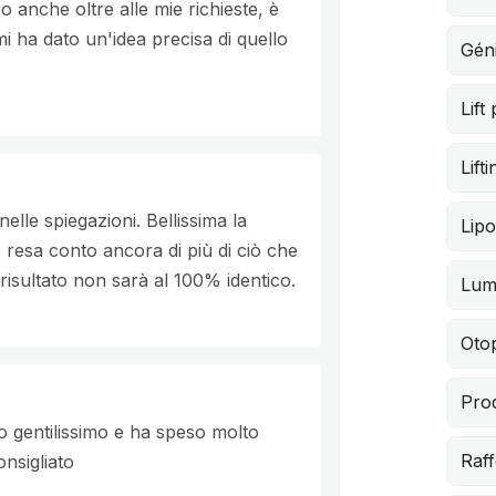
o anche oltre alle mie richieste, è
mi ha dato un'idea precisa di quello
Géni
Lift
Lift
lle spiegazioni. Bellissima la
Lipo
 resa conto ancora di più di ciò che
isultato non sarà al 100% identico.
Lum
Otop
Pro
to gentilissimo e ha speso molto
Raf
nsigliato