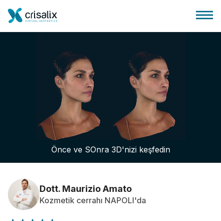
Cerrah ana sayfası
3D İş Platformu
Önce ve SOnra 3D'nizi keşfedin
Planlar
Hasta incelemeleri
Dott. Maurizio Amato
Kozmetik cerrahı NAPOLI'da