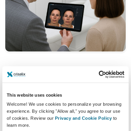
Tipik bir 3D konsültasyon nedir?
Bir sonraki randevunuz sırasında
Dott. Maurizio
Amato
'dan değerli tavsiyeler alırken "yeni sizi"
This website uses cookies
keşfedebileceksiniz.
Welcome! We use cookies to personalize your browsing
3D meme konsültasyon
experience. By clicking "Allow all," you agree to our use
of cookies. Review our
Privacy and Cookie Policy
to
3D yüz konsültasyon
learn more.
3D vücut konsültasyon