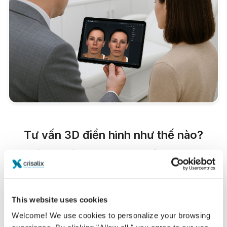
Tư vấn 3D điển hình như thế nào?
Trong lần hẹn tiếp theo, bạn sẽ có thể khám phá
"hình ảnh mới" của mình trong khi nhận được tất cả
lời khuyên từ
Dott. Maurizio Amato
This website uses cookies
Tư vấn ngực 3D
Welcome! We use cookies to personalize your browsing
Tư vấn khuôn mặt 3D