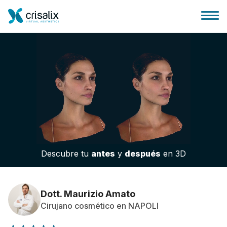
Página de inicio
Plataforma 3D de negocio
Descubre tu
antes
y
después
en 3D
Planes y Precios
Reseñas de pacientes
Dott. Maurizio Amato
Cirujano cosmético en NAPOLI