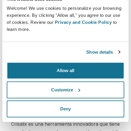
obtener todos los consejos de
Dott. Maurizio Amato
Welcome! We use cookies to personalize your browsing
experience. By clicking "Allow all," you agree to our use
Consulta 3D pecho
of cookies. Review our
Privacy and Cookie Policy
to
Consulta 3D facial
learn more.
Consulta 3D cuerpo
Show details
¡Mira tu nuevo tú ahora!
Allow all
Customize
Aumenta el nivel de atención al
Deny
paciente
Crisalix es una herramienta innovadora que tiene