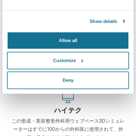
Show details
簡単ですし安全です
Allow all
クリサリクスは、常にあなたのプライバシーを保護
することををお約束します。弊社のサーバーは完全
Customize
暗号化されています： あなたの個人情報の安全と
プライバシーは守られています。
Deny
ハイテク
この形成・美容整形外科用ウェブベース3Dシミュレ
ーターはすでに100からの外科医に使用されて、外