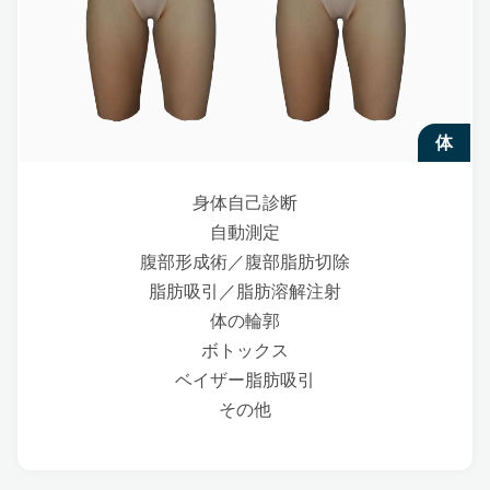
体
身体自己診断
自動測定
腹部形成術／腹部脂肪切除
脂肪吸引／脂肪溶解注射
体の輪郭
ボトックス
ベイザー脂肪吸引
その他