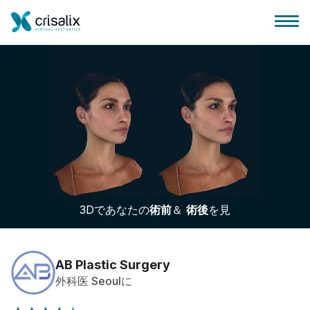
外科医ホーム
3Dビジネスプラットフォーム
3Dであなたの
術前
＆
術後
を見
サブスクリプションプラン
患者様のレビュー
AB Plastic Surgery
外科医 Seoulに