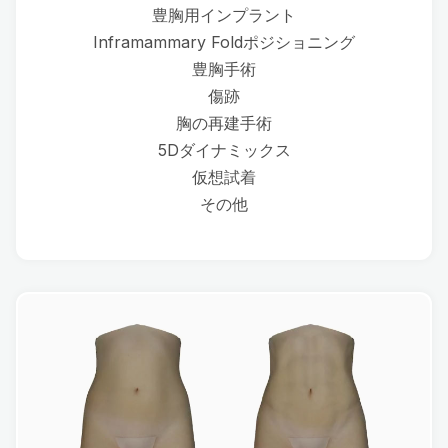
豊胸用インプラント
Inframammary Foldポジショニング
豊胸手術
傷跡
胸の再建手術
5Dダイナミックス
仮想試着
その他