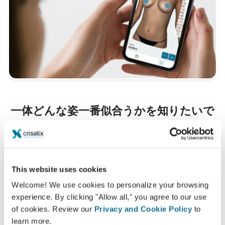
一体どんな姿一番似合うかを知りたいで
すか？
AB Plastic Surgery
の診療後、クリサリクスのあなたの
アカウントから『新しいあなた』にアクセスして、家族や
This website uses cookies
友人、その他意見を聞いてみたい人達とシェアすることも
できるようになります。
Welcome! We use cookies to personalize your browsing
experience. By clicking "Allow all," you agree to our use
of cookies. Review our
Privacy and Cookie Policy
to
新たなあなたをご覧ください！
learn more.