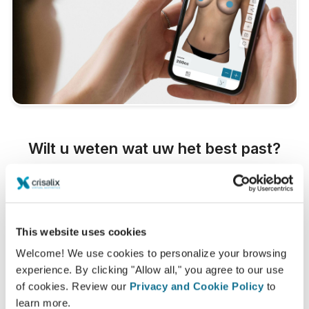
Wilt u weten wat uw het best past?
Na het consult, kan
AB Plastic Surgery
u uw "nieuwe
ik" laten zien vanuit uw eigen huis via uw Crisalix-
account. Hierdoor kunt u de simulatie met uw familie,
vrienden of wie u wilt te delen om hun advies te
This website uses cookies
krijgen.
Welcome! We use cookies to personalize your browsing
experience. By clicking "Allow all," you agree to our use
Zie je nieuwe ik nu!
of cookies. Review our
Privacy and Cookie Policy
to
learn more.