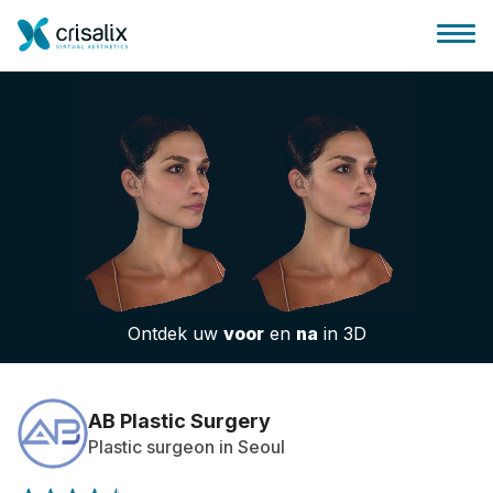
Huis chirurg
3D business platform
Ontdek uw
voor
en
na
in 3D
Pakketten
Patiëntrecensies
AB Plastic Surgery
Plastic surgeon in Seoul