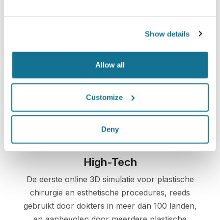
Show details
Veilig en zeker
Allow all
Crisalix beschermt uw privacy ten alle tijden.
Onze servers zijn volledig versleuteld, uw
Customize
informatie is beveiligd en prive.
Deny
High-Tech
De eerste online 3D simulatie voor plastische
chirurgie en esthetische procedures, reeds
gebruikt door dokters in meer dan 100 landen,
en aanbevolen door meerdere plastische