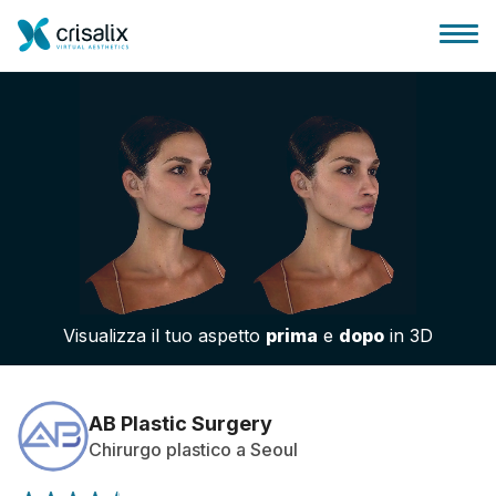
Accesso chirurghi
Piattaforma Business 3D
Visualizza il tuo aspetto
prima
e
dopo
in 3D
Piani
Recensioni dei pazienti
AB Plastic Surgery
Chirurgo plastico a Seoul