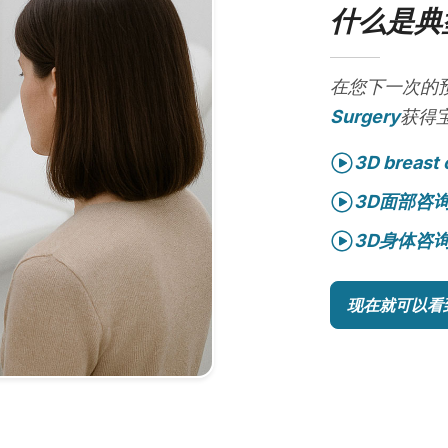
什么是典
在您下一次的
Surgery
获得
3D breast 
3D面部咨
3D身体咨
现在就可以看