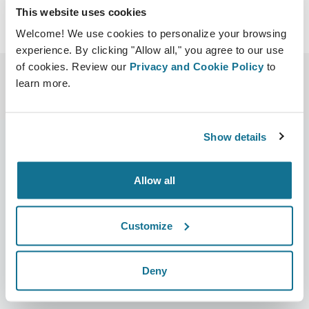
This website uses cookies
Welcome! We use cookies to personalize your browsing
experience. By clicking "Allow all," you agree to our use
of cookies. Review our
Privacy and Cookie Policy
to
learn more.
Show details
Allow all
회사
성형외과의사
회사 소개
성형외과의사 홈
Customize
커리어
3D 비즈니스 관리자
뉴스
성형외과의사 플랜
Deny
간행물
환자 후기