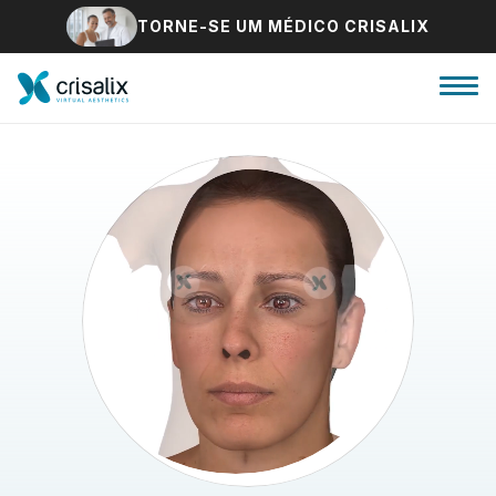
TORNE-SE UM MÉDICO CRISALIX
Página inicial para cirurgiões
Plataforma 3D de business
Planos
Avaliações dos pacientes