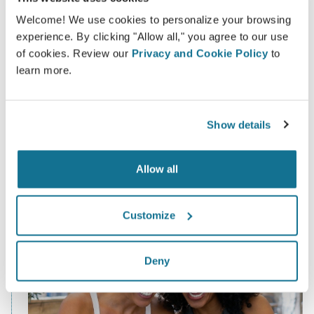
da sua cirurgia desejada
Welcome! We use cookies to personalize your browsing
Registre-se e veja gratuitamente o seu rosto ou
experience. By clicking "Allow all," you agree to our use
corpo em 3D. Terá acesso aos recursos mais
of cookies. Review our
Privacy and Cookie Policy
to
avançados de simulação para todo tipo de
learn more.
procedimentos para o seu rosto, seios ou corpo.
Simular agora
Show details
Allow all
Customize
Deny