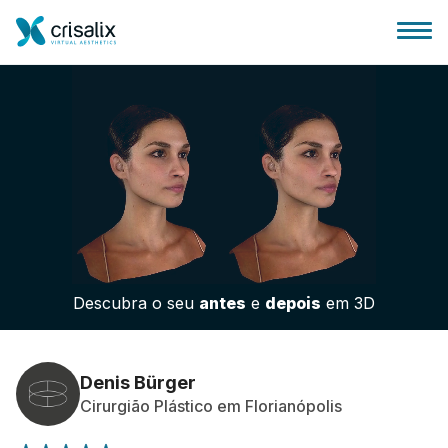
Página inicial para cirurgiões
Plataforma 3D de business
Descubra o seu
antes
e
depois
em 3D
Planos
Avaliações dos pacientes
Denis Bürger
Cirurgião Plástico em Florianópolis