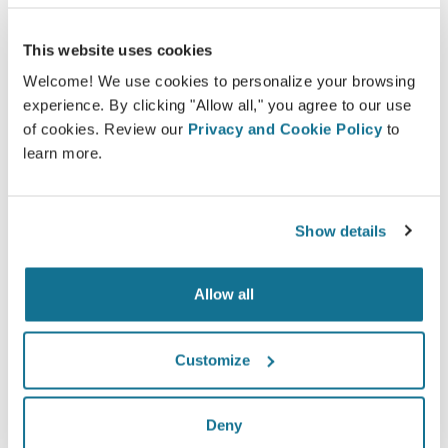
pacientes a fazerem suas escolhas.
This website uses cookies
Welcome! We use cookies to personalize your browsing
experience. By clicking "Allow all," you agree to our use
of cookies. Review our
Privacy and Cookie Policy
to
Satisfeitos
learn more.
100% das mulheres afirmaram que estavam
satisfeitas ou muito satisfeitas com a cirurgia
depois de terem visto a simulação 3D antes da
Show details
operação*.
Allow all
*Pesquisa Online realizada com pacientes que se submeteram
a uma cirurgia de aumento mamário entre Maio de 2010 e
Customize
Setembro de 2011 na Suíça.
Deny