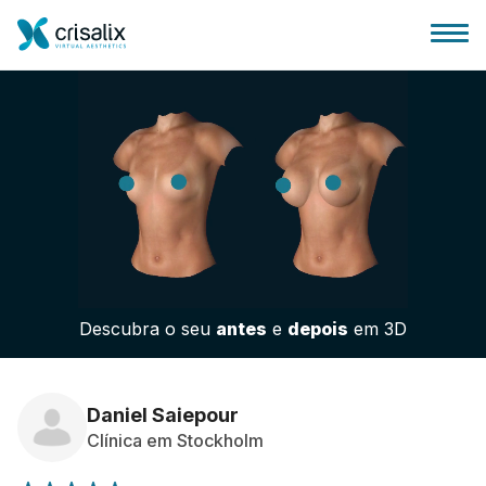
Página inicial para cirurgiões
Plataforma 3D de business
Descubra o seu
antes
e
depois
em 3D
Planos
Avaliações dos pacientes
Daniel Saiepour
Clínica em Stockholm