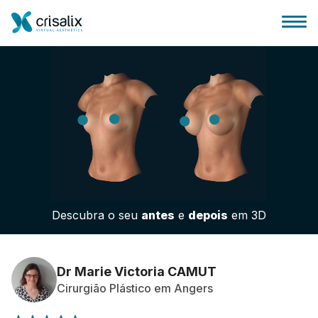
Página inicial para cirurgiões
Plataforma 3D de business
Descubra o seu
antes
e
depois
em 3D
Planos
Avaliações dos pacientes
Dr Marie Victoria CAMUT
Cirurgião Plástico em Angers