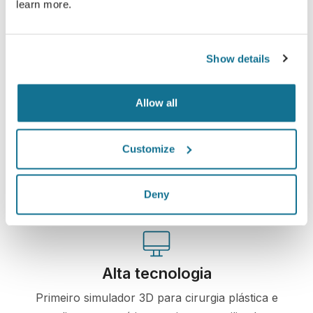
Veja sua simulação agora!
learn more.
Show details
Fácil e seguro
Allow all
Crisalix está comprometida em proteger sua
privacidade sempre. Nossos servidores são
Customize
criptografados, o que garante que suas
informações estejam protegidas.
Deny
Alta tecnologia
Primeiro simulador 3D para cirurgia plástica e