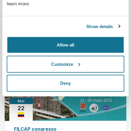
learn more.
Reuniões EURAPS oferecem uma grande oportunidade
para todos nós a atualização do conhecimento, re...
Show details
Leia mais
Allow all
24/05/2012 - 26/05/2012
Customize
Deny
Mai
22
FILCAP congresso