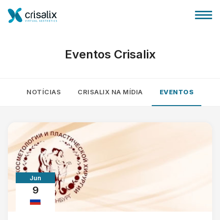
Eventos Crisalix
NOTÍCIAS
CRISALIX NA MÍDIA
EVENTOS
Página inicial para cirurgiões
Plataforma 3D de business
Planos
Jun
Avaliações dos pacientes
9