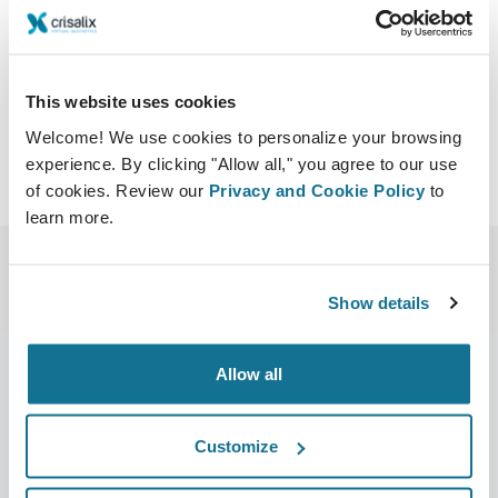
ough_science_12.html?
menu=/previous_meetings.html
Baixar iCal
This website uses cookies
Welcome! We use cookies to personalize your browsing
experience. By clicking "Allow all," you agree to our use
of cookies. Review our
Privacy and Cookie Policy
to
learn more.
Show details
Allow all
Empresa
Cirurgiões
Customize
Sobre nós
Início para cirurgiões