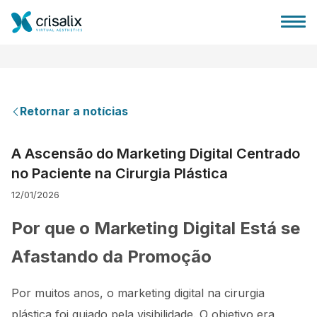
Retornar a notícias
Página inicial para cirurgiões
A Ascensão do Marketing Digital Centrado
no Paciente na Cirurgia Plástica
Plataforma 3D de business
12/01/2026
Planos
Por que o Marketing Digital Está se
Afastando da Promoção
Avaliações dos pacientes
Por muitos anos, o marketing digital na cirurgia
plástica foi guiado pela visibilidade. O objetivo era