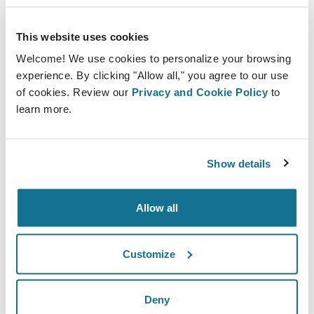
Confiança Como Novo Indicador
This website uses cookies
de Conversão
Welcome! We use cookies to personalize your browsing
experience. By clicking "Allow all," you agree to our use
O marketing digital tradicional foca em cliques,
of cookies. Review our
Privacy and Cookie Policy
to
learn more.
impressões e leads. O marketing centrado no paciente
foca na confiança como métrica de conversão. É ela
que determina se o paciente comparece, se engaja e
Show details
se sente à vontade para seguir.
Allow all
Confiança se constrói quando:
As mensagens são consistentes entre canais
Customize
As expectativas são realistas desde o início
A experiência na consulta reflete a comunicação
digital
Deny